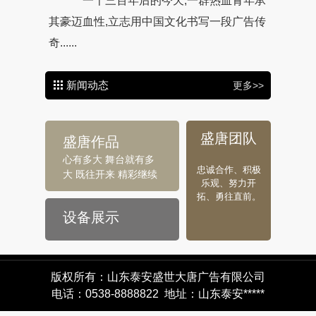
一千三百年后的今天,一群热血青年承
其豪迈血性,立志用中国文化书写一段广告传
奇......
新闻动态
更多>>
盛唐团队
盛唐作品
心有多大 舞台就有多
忠诚合作、积极
大 既往开来 精彩继续
乐观、努力开
拓、勇往直前。
设备展示
版权所有：山东泰安盛世大唐广告有限公司
电话：0538-8888822 地址：山东泰安*****