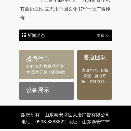
一千三百年后的今天,一群热血青年承
其豪迈血性,立志用中国文化书写一段广告传
奇......
新闻动态
更多>>
盛唐团队
盛唐作品
心有多大 舞台就有多
忠诚合作、积极
大 既往开来 精彩继续
乐观、努力开
拓、勇往直前。
设备展示
版权所有：山东泰安盛世大唐广告有限公司
电话：0538-8888822 地址：山东泰安*****