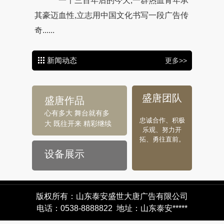
一千三百年后的今天,一群热血青年承
其豪迈血性,立志用中国文化书写一段广告传
奇......
新闻动态
更多>>
盛唐团队
盛唐作品
心有多大 舞台就有多
忠诚合作、积极
大 既往开来 精彩继续
乐观、努力开
拓、勇往直前。
设备展示
版权所有：山东泰安盛世大唐广告有限公司
电话：0538-8888822 地址：山东泰安*****